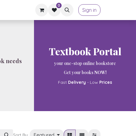
0
Sign in
Textbook Portal
ok needs
your one-stop online bookstore
Get your books
NOW!
Fast
Delivery
- Low
Prices
Featured
Sort By: