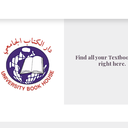
About UBH
HOW TO ORDER
Register
Find all your Textbo
right here.